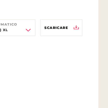
UMATICO
SCARICARE
) XL