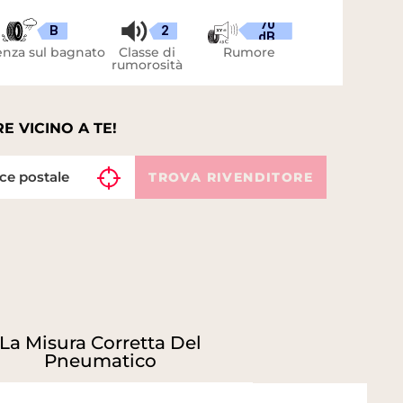
70
B
2
dB
nza sul bagnato
Classe di
Rumore
rumorosità
E VICINO A TE!
TROVA RIVENDITORE
La Misura Corretta Del
Pneumatico