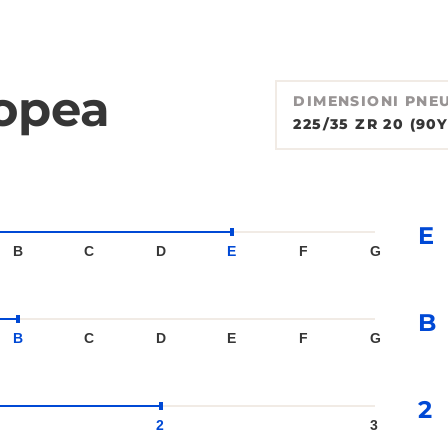
ropea
DIMENSIONI PNE
225/35 ZR 20 (90Y
E
B
C
D
E
F
G
B
B
C
D
E
F
G
2
2
3