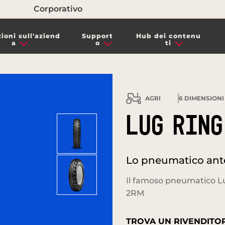
Corporativo
ioni sull'aziend
Support
Hub dei contenu
a
o
ti
AGRI
6
DIMENSIONI 
LUG RING
Lo pneumatico anter
Il famoso pneumatico Lug
2RM
TROVA UN RIVENDITOR