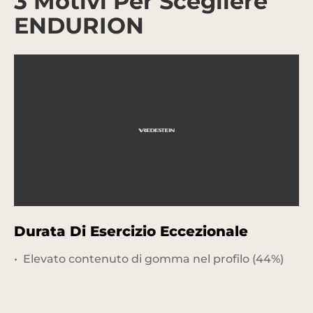
3 Motivi Per Scegliere
ENDURION
Durata Di Esercizio Eccezionale
P
O
Elevato contenuto di gomma nel profilo (44%)