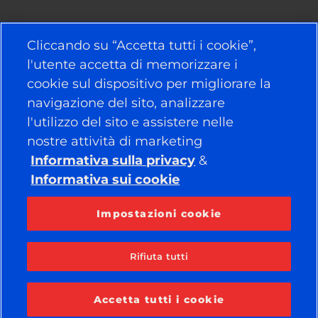
LINK UTILI
Cliccando su “Accetta tutti i cookie”,
l'utente accetta di memorizzare i
PNEUMATICI
cookie sul dispositivo per migliorare la
navigazione del sito, analizzare
POLITICA
l'utilizzo del sito e assistere nelle
AZIENDA
nostre attività di marketing
Informativa sulla privacy
&
Informativa sui cookie
RESTA COLLEGATO
Facebook
YouTube
Impostazioni cookie
Instagram
LinkedIn
Rifiuta tutti
© 2026 APOLLO TYRES LTD
TUTTI I DIRITTI RISERVATI
Accetta tutti i cookie