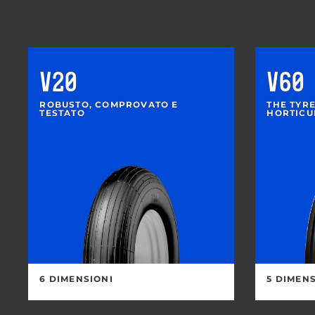
V20
V60
ROBUSTO, COMPROVATO E
THE TYR
TESTATO
HORTICU
6 DIMENSIONI
5 DIMEN