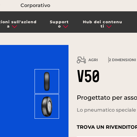
Corporativo
ioni sull'aziend
Support
Hub dei contenu
a
o
ti
AGRI
2
DIMENSIONI 
V50
Progettato per assol
Lo pneumatico speciale
TROVA UN RIVENDITOR