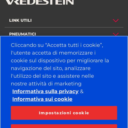
LINK UTILI
PNEUMATICI
Cliccando su “Accetta tutti i cookie”,
POLITICA
l'utente accetta di memorizzare i
cookie sul dispositivo per migliorare la
AZIENDA
navigazione del sito, analizzare
l'utilizzo del sito e assistere nelle
nostre attività di marketing
RESTA COLLEGATO
Informativa sulla privacy
&
Facebook
YouTube
Informativa sui cookie
Instagram
LinkedIn
Impostazioni cookie
© 2026 APOLLO TYRES LTD
TUTTI I DIRITTI RISERVATI