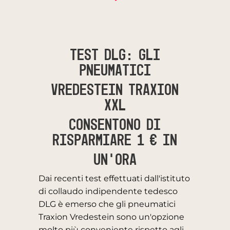
TEST DLG: GLI
PNEUMATICI
VREDESTEIN TRAXION
XXL
CONSENTONO DI
RISPARMIARE 1 € IN
UN'ORA
Dai recenti test effettuati dall'istituto
di collaudo indipendente tedesco
DLG è emerso che gli pneumatici
Traxion Vredestein sono un'opzione
molto più conveniente rispetto agli