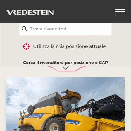
TROVA IL CONCESSIONARIO VREDESTEIN PIÙ
VICINO A TE
Utilizza la mia posizione attuale
Uso agricolo
Cerca il rivenditore per posizione o CAP