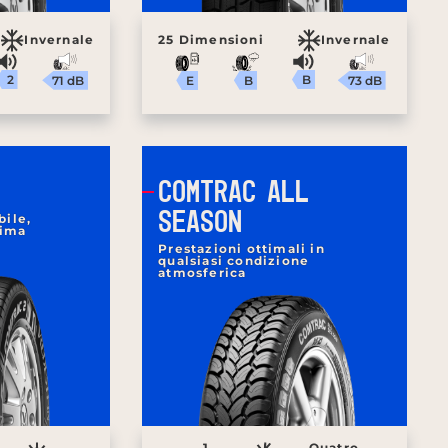
Invernale
25 Dimensioni
Invernale
2
B
71 dB
73 dB
B
E
COMTRAC ALL
SEASON
bile,
tima
Prestazioni ottimali in
qualsiasi condizione
atmosferica
1
Quatro