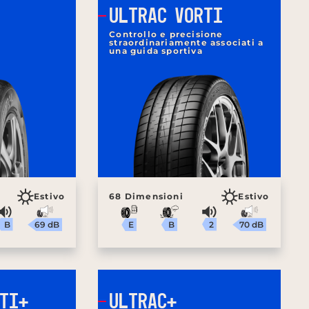
ULTRAC VORTI
Controllo e precisione
straordinariamente associati a
una guida sportiva
Estivo
68 Dimensioni
Estivo
B
2
69 dB
70 dB
B
E
TI+
ULTRAC+