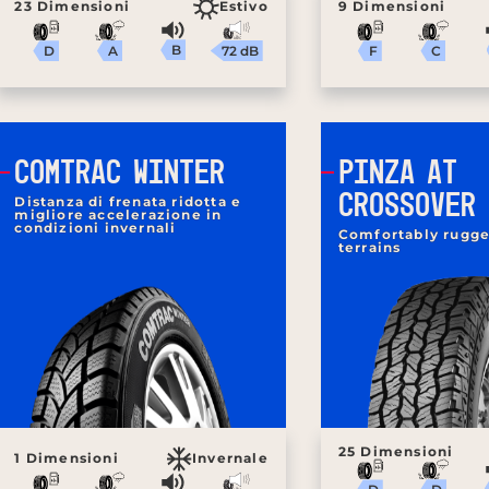
23 Dimensioni
Estivo
9 Dimensioni
B
72 dB
A
C
D
F
COMTRAC WINTER
PINZA AT
CROSSOVER
Distanza di frenata ridotta e
migliore accelerazione in
condizioni invernali
Comfortably rugged
terrains
25 Dimensioni
1 Dimensioni
Invernale