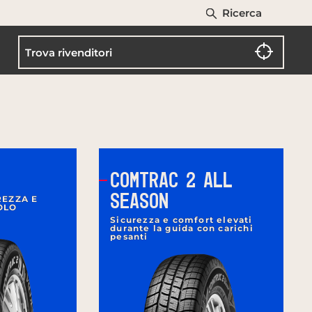
Ricerca
COMTRAC 2 ALL
SEASON
REZZA E
OLO
Sicurezza e comfort elevati
durante la guida con carichi
pesanti