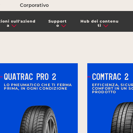
Corporativo
ioni sull'aziend
Support
Hub dei contenu
a
o
ti
QUATRAC PRO 2
COMTRAC 2
LO PNEUMATICO CHE TI FERMA
EFFICIENZA, SICU
PRIMA, IN OGNI CONDIZIONE
COMFORT IN UN S
PRODOTTO