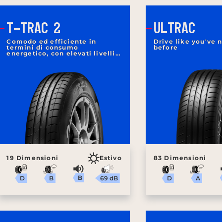
T-TRAC 2
ULTRAC
Comodo ed efficiente in
Drive like you've 
termini di consumo
before
energetico, con elevati livelli
di sicurezza
19 Dimensioni
Estivo
83 Dimensioni
B
69 dB
B
A
D
D