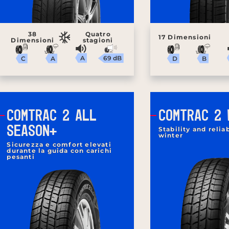
38
Quatro
17 Dimensioni
Dimensioni
stagioni
A
69 dB
A
B
C
D
COMTRAC 2 ALL
COMTRAC 2 
SEASON+
Stability and relia
winter
Sicurezza e comfort elevati
durante la guida con carichi
pesanti