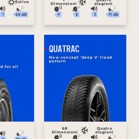
Estivo
Dimensioni
stagioni
1
2
69 dB
71 dB
E
F
QUATRAC
New concept 'deep V' tread
pattern
 for all
68
Quatro
Dimensioni
stagioni