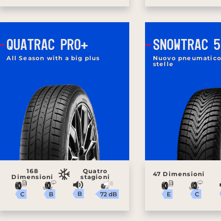
QUATRAC PRO+
SNOWTRAC 5
All Season with a big plus
Nuovo pneumatico 
stelle
168
Quatro
47 Dimensioni
Dimensioni
stagioni
B
72 dB
B
C
C
E