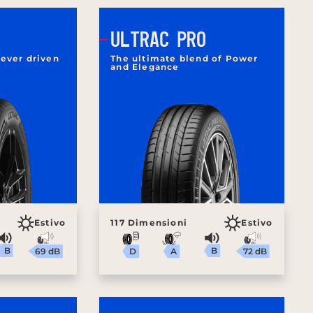
ULTRAC PRO
never driven
The ultimate blend of Power
and Elegance
Estivo
117 Dimensioni
Estivo
B
B
69 dB
72 dB
A
D