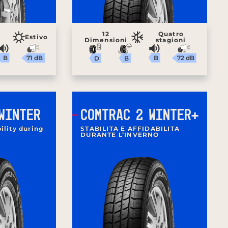
12
Quatro
Estivo
Dimensioni
stagioni
B
B
71 dB
72 dB
B
D
WINTER
COMTRAC 2 WINTER+
bility during
STABILITÀ E AFFIDABILITÀ
DURANTE L’INVERNO