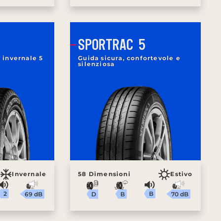
SPORTRAC 5
invernale 5
Guida sicura, confortevole e
silenziosa
Invernale
58 Dimensioni
Estivo
2
B
69 dB
70 dB
B
D