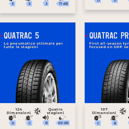
D
D
2
71 dB
E
E
QUATRAC 5
QUATRAC PR
Lo pneumatico ottimale per
First all-season tyr
tutte le stagioni
focused on UHP s
124
Quatro
107
Dimensioni
stagioni
Dimensioni
B
69 dB
C
B
D
C