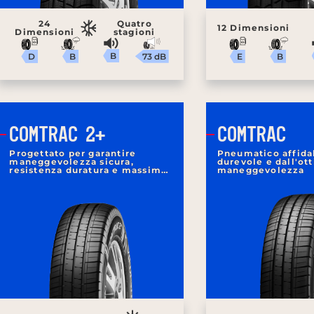
24
Quatro
12 Dimensioni
Dimensioni
stagioni
B
73 dB
B
B
D
E
COMTRAC 2+
COMTRAC
Progettato per garantire
Pneumatico affida
maneggevolezza sicura,
durevole e dall'ot
resistenza duratura e massima
maneggevolezza
efficienza