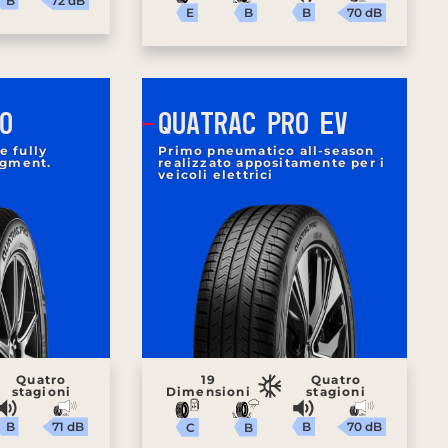
B
72 dB
B
70 dB
B
E
O
QUATRAC PRO EV
e fully
Primo pneumatico all-season
egment.
realizzato appositamente per i
veicoli elettrici
Quatro
19
Quatro
stagioni
Dimensioni
stagioni
B
B
71 dB
70 dB
B
C