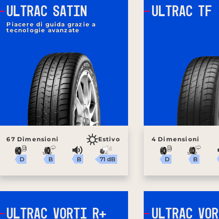
ULTRAC SATIN
ULTRAC TF
Piacere di guida grazie a
tecnologie avanzate
67 Dimensioni
Estivo
4 Dimensioni
B
71 dB
B
B
D
D
ULTRAC VORTI R+
ULTRAC VOR