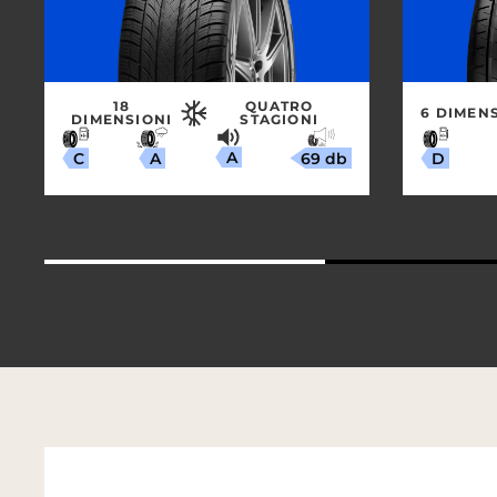
18
QUATRO
6 DIMEN
DIMENSIONI
STAGIONI
A
69 db
A
C
D