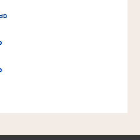
dB
o
o