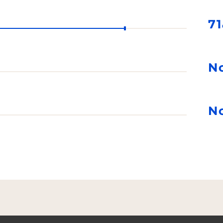
71
N
N