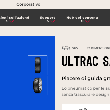
Corporativo
ioni sull'aziend
Support
Hub dei contenu
a
o
ti
SUV
12
DIMENSIONI
ULTRAC S
Piacere di guida gr
Lo pneumatico per le aut
senza trascurare design 