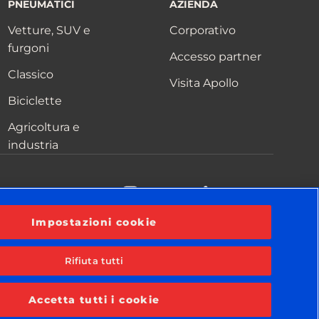
PNEUMATICI
AZIENDA
Vetture, SUV e
Corporativo
furgoni
Accesso partner
Classico
Visita Apollo
Biciclette
Agricoltura e
industria
acebook
YouTube
Instagram
LinkedIn
Impostazioni cookie
Rifiuta tutti
 privacy
Termini e condizioni
Informativa sui cookie
Accetta tutti i cookie