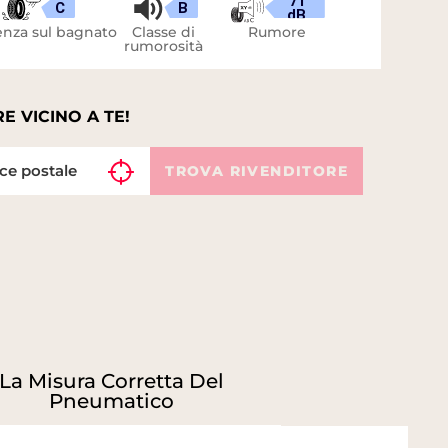
71
C
B
dB
nza sul bagnato
Classe di
Rumore
rumorosità
E VICINO A TE!
TROVA RIVENDITORE
La Misura Corretta Del
Pneumatico