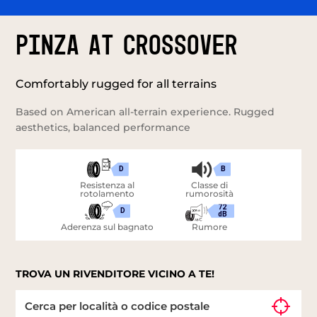
PINZA AT CROSSOVER
Comfortably rugged for all terrains
Based on American all-terrain experience. Rugged
aesthetics, balanced performance
D
B
Resistenza al
Classe di
rotolamento
rumorosità
72
D
dB
Aderenza sul bagnato
Rumore
TROVA UN RIVENDITORE VICINO A TE!