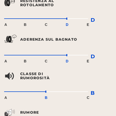
RESISTENZA AL
ROTOLAMENTO
D
A
B
C
D
E
ADERENZA SUL BAGNATO
D
A
B
C
D
E
CLASSE DI
RUMOROSITÀ
B
A
B
C
RUMORE