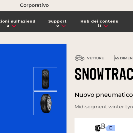
Corporativo
ioni sull'aziend
Support
Hub dei contenu
a
o
ti
VETTURE
45
DIMENS
SNOWTRAC
Nuovo pneumatico i
Mid-segment winter tyre
E