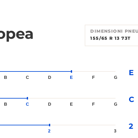
ropea
DIMENSIONI PNE
155/65 R 13 73T
E
B
C
D
E
F
G
C
B
C
D
E
F
G
2
2
3