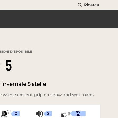
Ricerca
IONI DISPONIBILE
 5
nvernale 5 stelle
 with excellent grip on snow and wet roads
69
C
2
dB