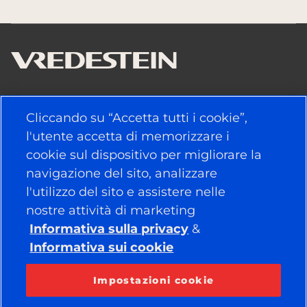
LINK UTILI
Cliccando su “Accetta tutti i cookie”,
l'utente accetta di memorizzare i
PNEUMATICI
cookie sul dispositivo per migliorare la
POLITICA
navigazione del sito, analizzare
l'utilizzo del sito e assistere nelle
AZIENDA
nostre attività di marketing
Informativa sulla privacy
&
Informativa sui cookie
RESTA COLLEGATO
Facebook
YouTube
Impostazioni cookie
Instagram
LinkedIn