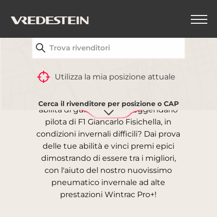
TROVA IL CONCESSIONARIO VREDESTEIN PIÙ
VICINO A TE
BEAT THE WINTER!
Utilizza la mia posizione attuale
Sei pronto a mettere alla prova le tue
Cerca il rivenditore per posizione o CAP
abilità di guida contro il leggendario
pilota di F1 Giancarlo Fisichella, in
condizioni invernali difficili? Dai prova
delle tue abilità e vinci premi epici
dimostrando di essere tra i migliori,
con l'aiuto del nostro nuovissimo
pneumatico invernale ad alte
prestazioni Wintrac Pro+!