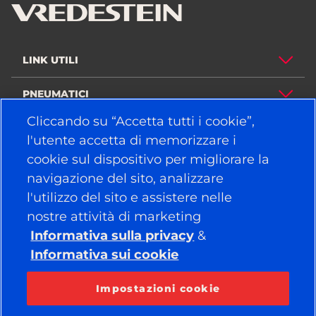
LINK UTILI
PNEUMATICI
Cliccando su “Accetta tutti i cookie”,
POLITICA
l'utente accetta di memorizzare i
cookie sul dispositivo per migliorare la
AZIENDA
navigazione del sito, analizzare
l'utilizzo del sito e assistere nelle
nostre attività di marketing
RESTA COLLEGATO
Informativa sulla privacy
&
Facebook
YouTube
Informativa sui cookie
Instagram
LinkedIn
Impostazioni cookie
© 2026 APOLLO TYRES LTD
TUTTI I DIRITTI RISERVATI