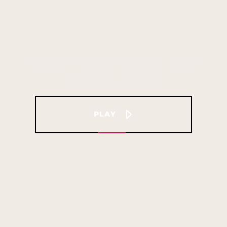
VREDESTEIN TYRE ACADEMY EPISODIO 6: SIMBOLI
PRESENTI SUGLI PNEUMATICI
PLAY