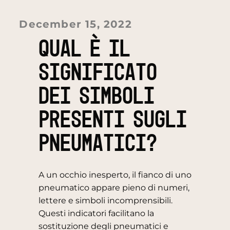
December 15, 2022
QUAL È IL
SIGNIFICATO
DEI SIMBOLI
PRESENTI SUGLI
PNEUMATICI?
A un occhio inesperto, il fianco di uno
pneumatico appare pieno di numeri,
lettere e simboli incomprensibili.
Questi indicatori facilitano la
sostituzione degli pneumatici e