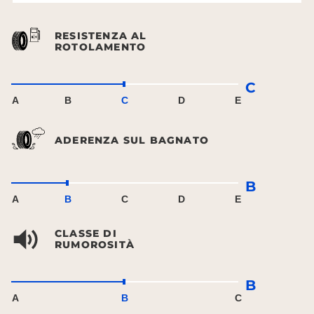
RESISTENZA AL
ROTOLAMENTO
C
A
B
C
D
E
ADERENZA SUL BAGNATO
B
A
B
C
D
E
CLASSE DI
RUMOROSITÀ
B
A
B
C