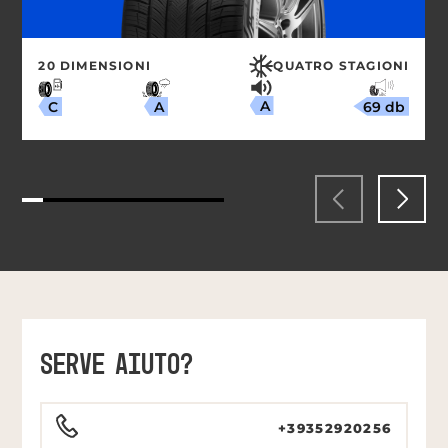
20 DIMENSIONI
QUATRO STAGIONI
A
69 db
A
C
SERVE AIUTO?
+39352920256