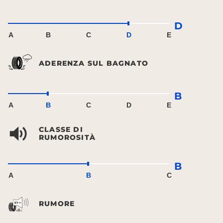
D
A
B
C
D
E
ADERENZA SUL BAGNATO
B
A
B
C
D
E
CLASSE DI
RUMOROSITÀ
B
A
B
C
RUMORE