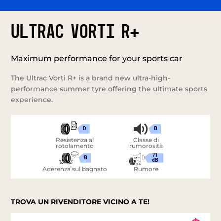
ULTRAC VORTI R+
Maximum performance for your sports car
The Ultrac Vorti R+ is a brand new ultra-high-
performance summer tyre offering the ultimate sports
experience.
D
B
Resistenza al
Classe di
rotolamento
rumorosità
71
B
dB
Aderenza sul bagnato
Rumore
TROVA UN RIVENDITORE VICINO A TE!