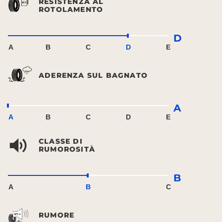
RESISTENZA AL
ROTOLAMENTO
D
A
B
C
D
E
ADERENZA SUL BAGNATO
A
A
B
C
D
E
CLASSE DI
RUMOROSITÀ
B
A
B
C
RUMORE