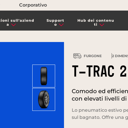
Corporativo
ioni sull'aziend
Support
Hub dei contenu
a
o
ti
FURGONE
2
DIMENS
T-TRAC 2
Comodo ed efficien
con elevati livelli d
Lo pneumatico estivo per 
sul bagnato. Offre una g