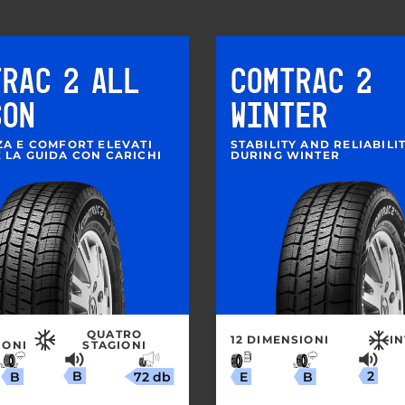
TRAC 2 ALL
COMTRAC 2
SON
WINTER
ZA E COMFORT ELEVATI
STABILITY AND RELIABILI
 LA GUIDA CON CARICHI
DURING WINTER
QUATRO
12 DIMENSIONI
I
IONI
STAGIONI
B
2
72 db
B
B
E