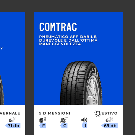
COMTRAC
PNEUMATICO AFFIDABILE,
DUREVOLE E DALL'OTTIMA
MANEGGEVOLEZZA
TY
NVERNALE
9 DIMENSIONI
ESTIVO
1
71 db
69 db
C
F