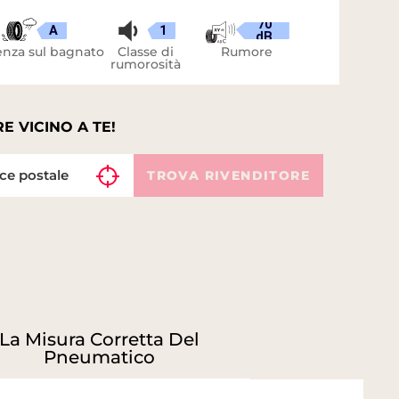
70
A
1
dB
nza sul bagnato
Classe di
Rumore
rumorosità
E VICINO A TE!
TROVA RIVENDITORE
La Misura Corretta Del
Pneumatico