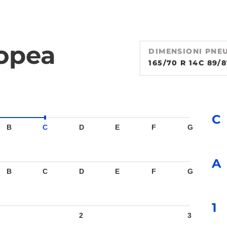
ropea
DIMENSIONI PNE
165/70 R 14C 89/
C
B
C
D
E
F
G
A
B
C
D
E
F
G
1
2
3