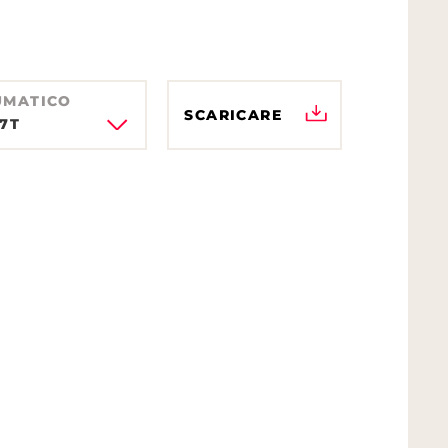
UMATICO
SCARICARE
87T