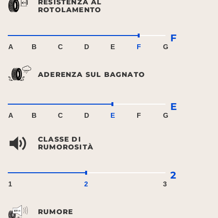
RESISTENZA AL
ROTOLAMENTO
F
A
B
C
D
E
F
G
ADERENZA SUL BAGNATO
E
A
B
C
D
E
F
G
CLASSE DI
RUMOROSITÀ
2
1
2
3
RUMORE