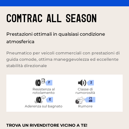
Comtrac All Season
Prestazioni ottimali in qualsiasi condizione
atmosferica
Pneumatico per veicoli commerciali con prestazioni di
guida comode, ottima maneggevolezza ed eccellente
stabilità direzionale
F
2
Resistenza al
Classe di
rotolamento
rumorosità
71
E
dB
Aderenza sul bagnato
Rumore
TROVA UN RIVENDITORE VICINO A TE!