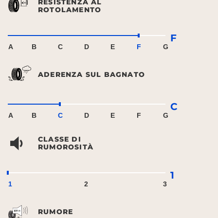
RESISTENZA AL
ROTOLAMENTO
F
A
B
C
D
E
F
G
ADERENZA SUL BAGNATO
C
A
B
C
D
E
F
G
CLASSE DI
RUMOROSITÀ
1
1
2
3
RUMORE