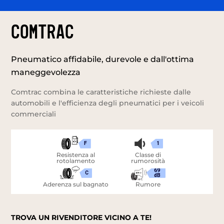
Comtrac
Pneumatico affidabile, durevole e dall'ottima
maneggevolezza
Comtrac combina le caratteristiche richieste dalle
automobili e l'efficienza degli pneumatici per i veicoli
commerciali
F
1
Resistenza al
Classe di
rotolamento
rumorosità
69
C
dB
Aderenza sul bagnato
Rumore
TROVA UN RIVENDITORE VICINO A TE!